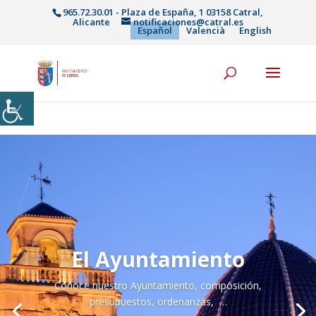
965.72.30.01 - Plaza de España, 1 03158 Catral,
Alicante
notificaciones@catral.es
Español
Valencià
English
Catral. Alicante,
pueblo a pueblo
«Puerta de la Vega Baja»
, así se define Catral.
Es el primer pueblo que encontramos por el
interior si nos adentramos en la comarca. Con una
economía tradicionalmente agrícola Catral ha ido
evolucionando hasta convertirse en municipio