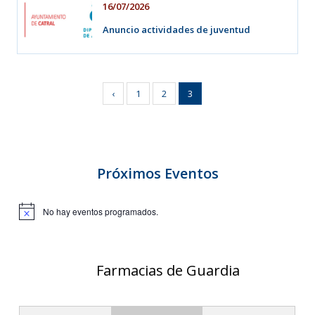
16/07/2026
Anuncio actividades de juventud
‹
1
2
3
Próximos Eventos
No hay eventos programados.
A
v
i
s
o
Farmacias de Guardia