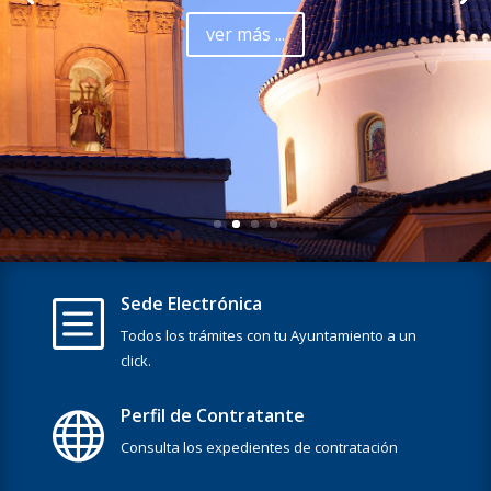
turístico. Entre azarbes y acequias decenas de
caminos discurren entre huertos aportando calma
y sosiego.
Ver video
Sede Electrónica
b
Todos los trámites con tu Ayuntamiento a un
click.
Perfil de Contratante

Consulta los expedientes de contratación