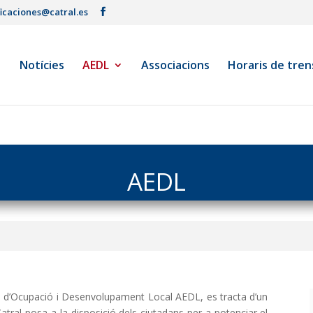
ficaciones@catral.es
Notícies
AEDL
Associacions
Horaris de tren
AEDL
 d’Ocupació i Desenvolupament Local AEDL, es tracta d’un
ral posa a la disposició dels ciutadans per a potenciar el