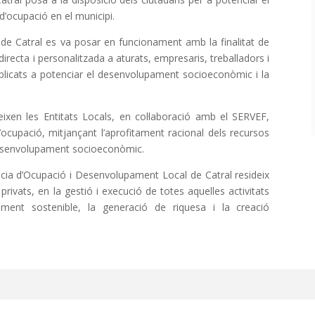
’ocupació en el municipi.
de Catral es va posar en funcionament amb la finalitat de
recta i personalitzada a aturats, empresaris, treballadors i
plicats a potenciar el desenvolupament socioeconòmic i la
reixen les Entitats Locals, en col·laboració amb el SERVEF,
ocupació, mitjançant l’aprofitament racional dels recursos
e desenvolupament socioeconòmic.
ència d’Ocupació i Desenvolupament Local de Catral resideix
privats, en la gestió i execució de totes aquelles activitats
ment sostenible, la generació de riquesa i la creació