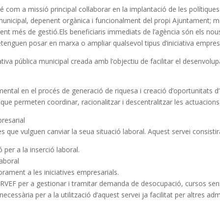
com a missió principal col·laborar en la implantació de les polítique
 municipal, depenent orgànica i funcionalment del propi Ajuntament; ma
ent més de gestió.Els beneficiaris immediats de l’agència són els n
retenguen posar en marxa o ampliar qualsevol tipus d’iniciativa empresa
tiva pública municipal creada amb l’objectiu de facilitar el desenvol
ntal en el procés de generació de riquesa i creació d’oportunitats d
 permeten coordinar, racionalitzar i descentralitzar les actuacions
resarial
nes que vulguen canviar la seua situació laboral. Aquest servei consistir
per a la inserció laboral.
laboral
ament a les iniciatives empresarials.
ERVEF per a gestionar i tramitar demanda de desocupació, cursos sen
necessària per a la utilització d’aquest servei ja facilitat per altres ad