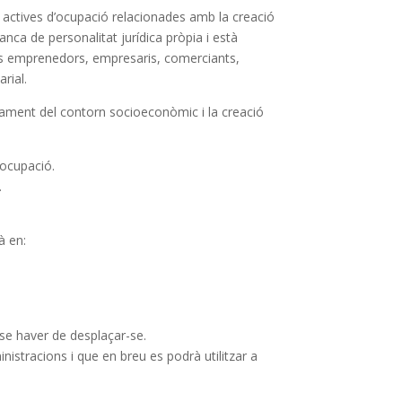
s actives d’ocupació relacionades amb la creació
nca de personalitat jurídica pròpia i està
ous emprenedors, empresaris, comerciants,
rial.
upament del contorn socioeconòmic i la creació
’ocupació.
.
à en:
se haver de desplaçar-se.
ministracions i que en breu es podrà utilitzar a