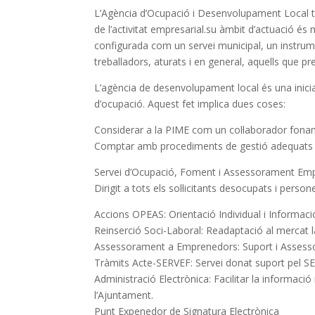
L’Agència d’Ocupació i Desenvolupament Local té 
de l’activitat empresarial.su àmbit d’actuació és
configurada com un servei municipal, un instrum
treballadors, aturats i en general, aquells que p
L’agència de desenvolupament local és una inicia
d’ocupació. Aquest fet implica dues coses:
Considerar a la PIME com un col·laborador foname
Comptar amb procediments de gestió adequats que
Servei d’Ocupació, Foment i Assessorament Emp
Dirigit a tots els sol·licitants desocupats i perso
Accions OPEAS: Orientació Individual i Informació 
Reinserció Soci-Laboral: Readaptació al mercat 
Assessorament a Emprenedors: Suport i Assessor
Tràmits Acte-SERVEF: Servei donat suport pel S
Administració Electrònica: Facilitar la informació 
l’Ajuntament.
Punt Expenedor de Signatura Electrònica