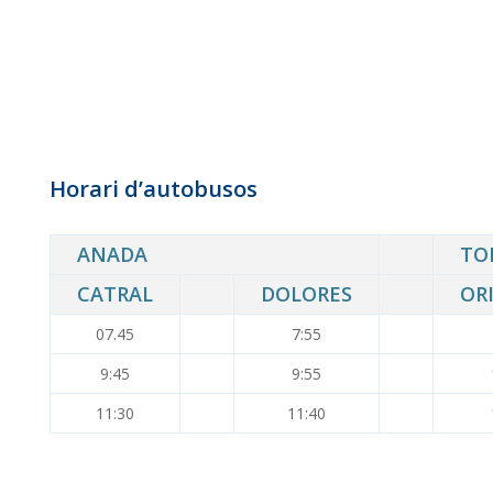
Horari d’autobusos
ANADA
TO
CATRAL
DOLORES
OR
07.45
7:55
9:45
9:55
11:30
11:40