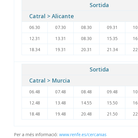
Sortida
Catral > Alicante
06.30
07.30
08.30
09.31
10
12.31
13.31
08.30
15.35
16
18.34
19.31
20.31
21.34
22
Sortida
Catral > Murcia
06.48
07.48
08.48
09.48
10
12.48
13.48
14.55
15.50
16
18.48
19.48
20.48
21.50
22
Per a més informació:
www.renfe.es/cercanias