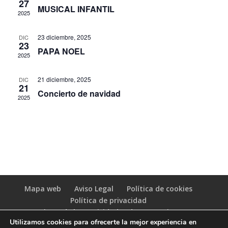
27
de
MUSICAL INFANTIL
2025
Evento
23 diciembre, 2025
DIC
23
PAPA NOEL
2025
21 diciembre, 2025
DIC
21
Concierto de navidad
2025
Mapa web
Aviso Legal
Política de cookies
Política de privacidad
Registro de las Actividades de Tratamiento
Utilizamos cookies para ofrecerte la mejor experiencia en
(RAT)