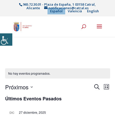
965.72.30.01 - Plaza de España, 1 03158 Catral,
Alicante
notificaciones@catral.es
Español
Valencià
English
No hay eventos programados.
Navega
Na
Próximos
Buscar
Lista
de
de
Selecciona
vis
búsqu
Últimos Eventos Pasados
la
de
y
fecha.
Eve
vistas
27 diciembre, 2025
DIC