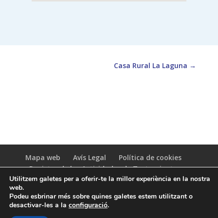
Casa Rural La Laguna
→
Mapa web
Avís Legal
Política de cookies
Registro de las Actividades de Tratamiento
Utilitzem galetes per a oferir-te la millor experiència en la nostra
(RAT)
web.
Podeu esbrinar més sobre quines galetes estem utilitzant o
desactivar-les a la
configuració
.