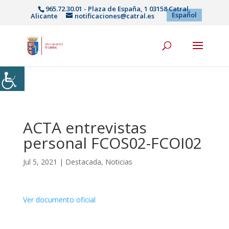
965.72.30.01 - Plaza de España, 1 03158 Catral,
Español
Alicante
notificaciones@catral.es
ACTA entrevistas
personal FCOS02-FCOI02
Jul 5, 2021
|
Destacada
,
Noticias
Ver documento oficial