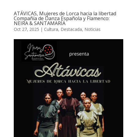
ATÁVICAS, Mujeres de Lorca hacia la libertad
Compañía de Danza Española y Flamenco:
NEIRA & SANTAMARÍA
Oct 27, 2025
|
Cultura
,
Destacada
,
Noticias