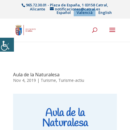
965.72.30.01 - Plaza de España, 1 03158 Catral,
Alicante
notificaciones@catral.es
Español
Valencià
English
Aula de la Naturalesa
Nov 4, 2019
|
Turisme
,
Turisme-actiu
Aula de la
Naturalesa