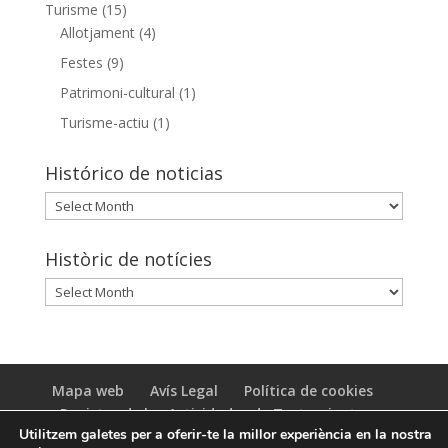
Turisme
(15)
Allotjament
(4)
Festes
(9)
Patrimoni-cultural
(1)
Turisme-actiu
(1)
Histórico de noticias
Histórico
de
noticias
Històric de notícies
Històric
de
notícies
Mapa web
Avís Legal
Política de cookies
Registro de las Actividades de Tratamiento
Utilitzem galetes per a oferir-te la millor experiència en la nostra
(RAT)