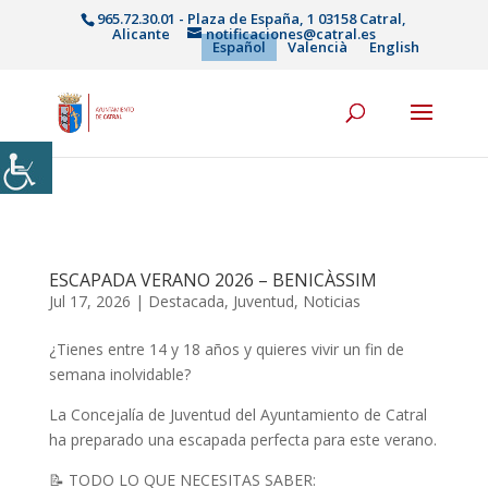
965.72.30.01 - Plaza de España, 1 03158 Catral,
Alicante
notificaciones@catral.es
Español
Valencià
English
ESCAPADA VERANO 2026 – BENICÀSSIM
Jul 17, 2026
|
Destacada
,
Juventud
,
Noticias
¿Tienes entre 14 y 18 años y quieres vivir un fin de
semana inolvidable?
La Concejalía de Juventud del Ayuntamiento de Catral
ha preparado una escapada perfecta para este verano.
📝 TODO LO QUE NECESITAS SABER: