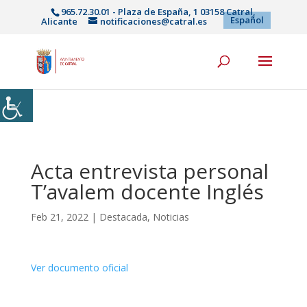
965.72.30.01 - Plaza de España, 1 03158 Catral,
Español
Alicante
notificaciones@catral.es
Acta entrevista personal
T’avalem docente Inglés
Feb 21, 2022
|
Destacada
,
Noticias
Ver documento oficial