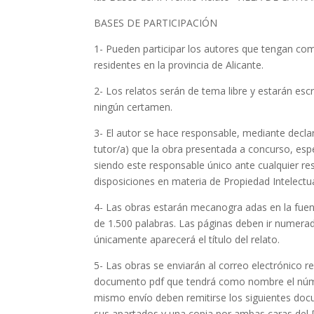
BASES DE PARTICIPACIÓN
1- Pueden participar los autores que tengan com
residentes en la provincia de Alicante.
2- Los relatos serán de tema libre y estarán es
ningún certamen.
3- El autor se hace responsable, mediante decla
tutor/a) que la obra presentada a concurso, espec
siendo este responsable único ante cualquier re
disposiciones en materia de Propiedad Intelectu
4- Las obras estarán mecanogra adas en la fue
de 1.500 palabras. Las páginas deben ir numerada
únicamente aparecerá el título del relato.
5- Las obras se enviarán al correo electrónic
documento pdf que tendrá como nombre el núme
mismo envío deben remitirse los siguientes doc
sus apartados y una copia por ambas caras del