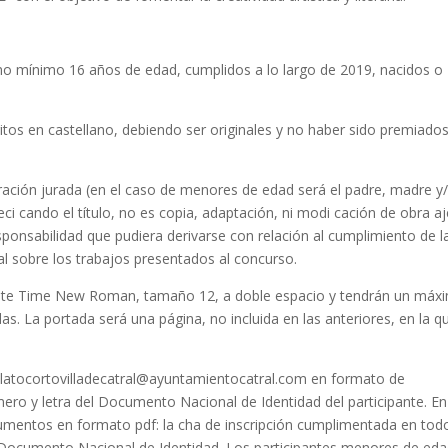
o mínimo 16 años de edad, cumplidos a lo largo de 2019, nacidos o
critos en castellano, debiendo ser originales y no haber sido premiado
ración jurada (en el caso de menores de edad será el padre, madre y
i cando el título, no es copia, adaptación, ni modi cación de obra a
sponsabilidad que pudiera derivarse con relación al cumplimiento de l
al sobre los trabajos presentados al concurso.
nte Time New Roman, tamaño 12, a doble espacio y tendrán un máx
s. La portada será una página, no incluida en las anteriores, en la q
o relatocortovilladecatral@ayuntamientocatral.com en formato de
ro y letra del Documento Nacional de Identidad del participante. En
umentos en formato pdf: la cha de inscripción cumplimentada en tod
 Documento Nacional de Identidad. Los participantes menores de ed