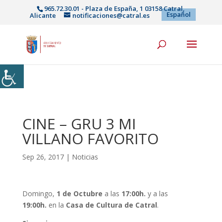
965.72.30.01 - Plaza de España, 1 03158 Catral,
Español
Alicante
notificaciones@catral.es
CINE – GRU 3 MI
VILLANO FAVORITO
Sep 26, 2017
|
Noticias
Domingo,
1 de Octubre
a las
17:00h.
y a las
19:00h
.
en la
Casa de Cultura de Catral
.