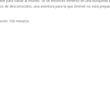
clave para salvar al mundo. Se ve entonces inmerso en una búsqueda 
rupo de desconocidos, una aventura para la que Emmet no está prepa
uración: 100 minutos
S