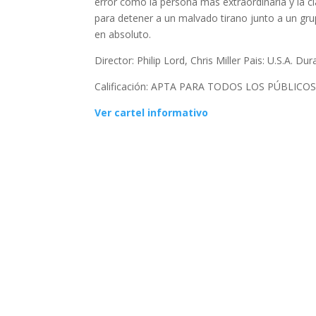
error como la persona más extraordinaria y la 
para detener a un malvado tirano junto a un g
en absoluto.
Director: Philip Lord, Chris Miller Pais: U.S.A. D
Calificación: APTA PARA TODOS LOS PÚBLICO
Ver cartel informativo