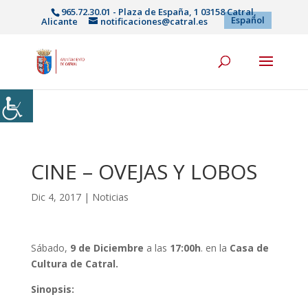
965.72.30.01 - Plaza de España, 1 03158 Catral,
Español
Alicante
notificaciones@catral.es
CINE – OVEJAS Y LOBOS
Dic 4, 2017
|
Noticias
Sábado,
9 de Dic
iembre
a las
17:00h
. en la
Casa de
Cultura de Catral.
Sinopsis: