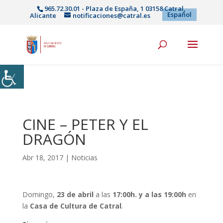
965.72.30.01 - Plaza de España, 1 03158 Catral,
Español
Alicante
notificaciones@catral.es
CINE – PETER Y EL
DRAGÓN
Abr 18, 2017
|
Noticias
Domingo,
23 de abril
a las
17:00h. y a las 19:00h
en
la
Casa de Cultura de Catral
.