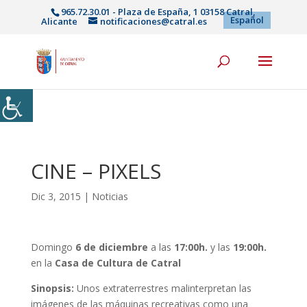
965.72.30.01 - Plaza de España, 1 03158 Catral,
Español
Alicante
notificaciones@catral.es
CINE – PIXELS
Dic 3, 2015
|
Noticias
Domingo
6 de diciembre
a las
17:00h.
y las
19:00h.
en la
Casa de Cultura de Catral
Sinopsis:
Unos extraterrestres malinterpretan las
imágenes de las máquinas recreativas como una