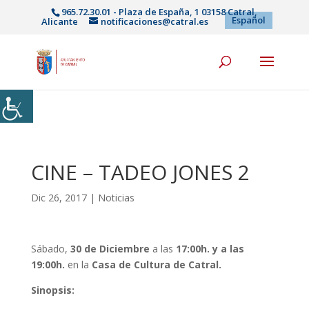
965.72.30.01 - Plaza de España, 1 03158 Catral,
Español
Alicante
notificaciones@catral.es
CINE – TADEO JONES 2
Dic 26, 2017
|
Noticias
Sábado,
30 de Dic
iembre
a las
17:00h. y a las
19:00h.
en la
Casa de Cultura de Catral.
Sinopsis: