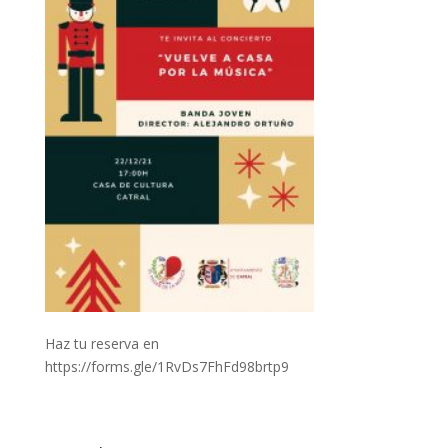
Haz tu reserva en
https://forms.gle/1RvDs7FhFd98brtp9