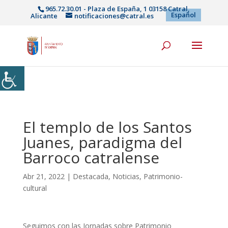
965.72.30.01 - Plaza de España, 1 03158 Catral,
Español
Alicante
notificaciones@catral.es
El templo de los Santos
Juanes, paradigma del
Barroco catralense
Abr 21, 2022
|
Destacada
,
Noticias
,
Patrimonio-
cultural
Seguimos con las Jornadas sobre Patrimonio