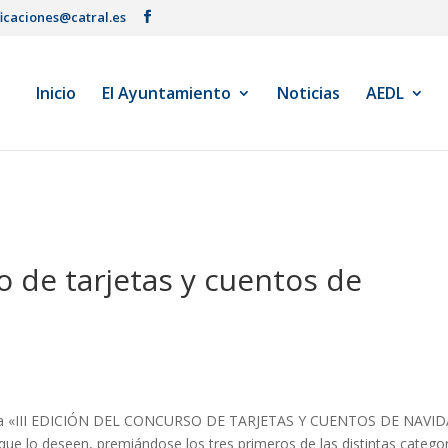
ficaciones@catral.es
Inicio
El Ayuntamiento
Noticias
AEDL
so de tarjetas y cuentos de
an la «III EDICIÓN DEL CONCURSO DE TARJETAS Y CUENTOS DE NAVI
 que lo deseen, premiándose los tres primeros de las distintas categor