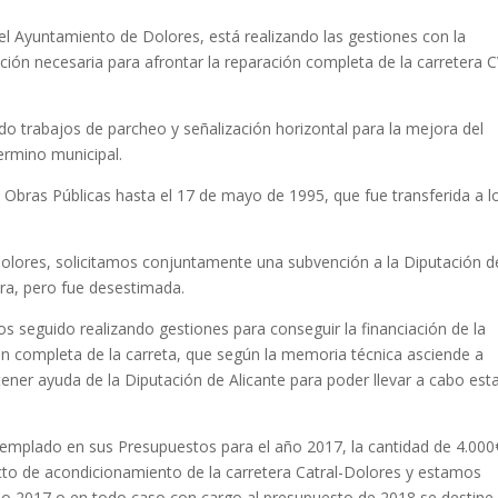
el Ayuntamiento de Dolores, está realizando las gestiones con la
ación necesaria para afrontar la reparación completa de la carretera 
do trabajos de parcheo y señalización horizontal para la mejora del
ermino municipal.
de Obras Públicas hasta el 17 de mayo de 1995, que fue transferida a l
olores, solicitamos conjuntamente una subvención a la Diputación d
tera, pero fue desestimada.
 seguido realizando gestiones para conseguir la financiación de la
ión completa de la carreta, que según la memoria técnica asciende a
btener ayuda de la Diputación de Alicante para poder llevar a cabo est
emplado en sus Presupuestos para el año 2017, la cantidad de 4.000
cto de acondicionamiento de la carretera Catral-Dolores y estamos
ño 2017 o en todo caso con cargo al presupuesto de 2018 se destine 