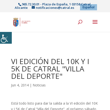
965.72.30.01 - Plaza de España, 1 03158 Catral,
Español
Alicante
notificaciones@catral.es
VI EDICIÓN DEL 10K Y I
5K DE CATRAL "VILLA
DEL DEPORTE"
Jun 4, 2014
|
Noticias
Está todo listo para dar la salida a la VI edición del 10K
y I 5K de Catral “Villa del Deporte”, el próximo sábado